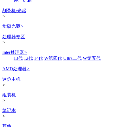
迎广机箱
刻录机/光驱
>
华硕光驱
>
处理器专区
>
Inter处理器
>
13代
12代
14代
W第四代
UItra二代
W第五代
AMD处理器
>
迷你主机
>
组装机
>
笔记本
>
其他