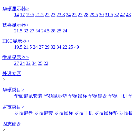
华硕显示器
>
14
17
19.5
21.5
22
23
23.8
24
25
27
28
29.5
30
31.5
32
42
43
技嘉显示器
>
21.5
32
27
34
24.5
28
25
24
HKC显示器
>
19.5
21.5
24
27
29
32
34
22
25
49
微星显示器
>
27
24
32
34
25
22
外设专区
>
华硕类目
>
华硕键鼠套装
华硕鼠标垫
华硕鼠标
华硕键盘
华硕耳机
罗技类目
>
罗技键盘
罗技键套
罗技鼠标
罗技耳机
罗技鼠标垫
罗技
固态硬盘
>