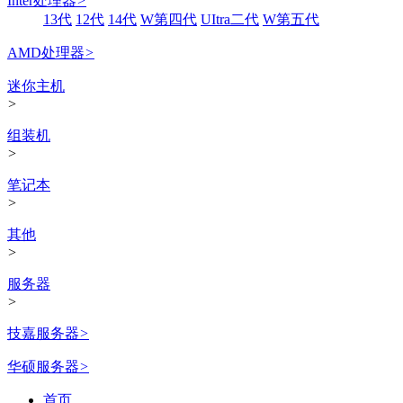
Inter处理器
>
13代
12代
14代
W第四代
UItra二代
W第五代
AMD处理器
>
迷你主机
>
组装机
>
笔记本
>
其他
>
服务器
>
技嘉服务器
>
华硕服务器
>
首页