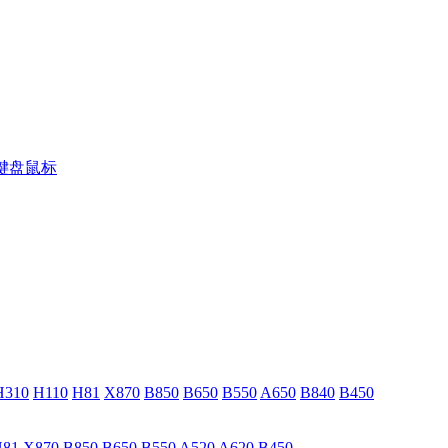
，键盘鼠标
H310
H110
H81
X870
B850
B650
B550
A650
B840
B450
H81
X870
B850
B650
B550
A520
A620
B450