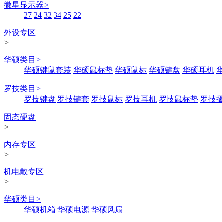
微星显示器
>
27
24
32
34
25
22
外设专区
>
华硕类目
>
华硕键鼠套装
华硕鼠标垫
华硕鼠标
华硕键盘
华硕耳机
罗技类目
>
罗技键盘
罗技键套
罗技鼠标
罗技耳机
罗技鼠标垫
罗技
固态硬盘
>
内存专区
>
机电散专区
>
华硕类目
>
华硕机箱
华硕电源
华硕风扇