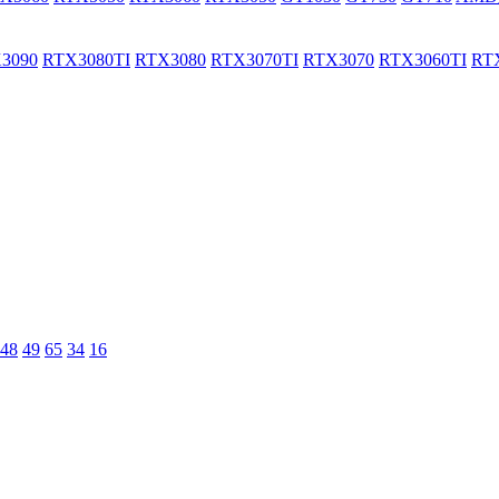
3090
RTX3080TI
RTX3080
RTX3070TI
RTX3070
RTX3060TI
RT
48
49
65
34
16