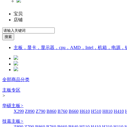
宝贝
店铺
主板，显卡，显示器，cpu，AMD，Intel，机箱，电源
全部商品分类
主板专区
>
华硕主板
>
X299
Z890
Z790
B860
B760
B660
H610
H510
H810
H410
技嘉主板
>
Z890
Z790
B860
B760
B660
B840
H510
H410
H310
H110