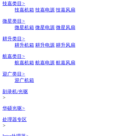
技嘉类目
>
技嘉机箱
技嘉电源
技嘉风扇
微星类目
>
微星机箱
微星电源
微星风扇
耕升类目
>
耕升机箱
耕升电源
耕升风扇
航嘉类目
>
航嘉机箱
航嘉电源
航嘉风扇
迎广类目
>
迎广机箱
刻录机/光驱
>
华硕光驱
>
处理器专区
>