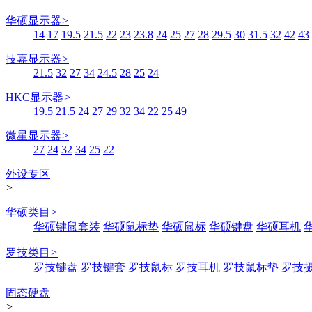
华硕显示器
>
14
17
19.5
21.5
22
23
23.8
24
25
27
28
29.5
30
31.5
32
42
43
技嘉显示器
>
21.5
32
27
34
24.5
28
25
24
HKC显示器
>
19.5
21.5
24
27
29
32
34
22
25
49
微星显示器
>
27
24
32
34
25
22
外设专区
>
华硕类目
>
华硕键鼠套装
华硕鼠标垫
华硕鼠标
华硕键盘
华硕耳机
罗技类目
>
罗技键盘
罗技键套
罗技鼠标
罗技耳机
罗技鼠标垫
罗技
固态硬盘
>