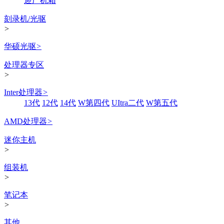
迎广机箱
刻录机/光驱
>
华硕光驱
>
处理器专区
>
Inter处理器
>
13代
12代
14代
W第四代
UItra二代
W第五代
AMD处理器
>
迷你主机
>
组装机
>
笔记本
>
其他