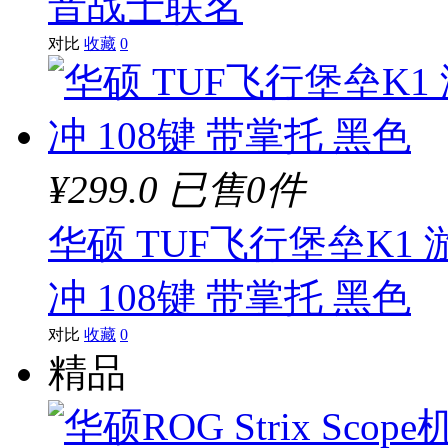
音战士联名
对比
收藏
0
¥299.0
已售0件
华硕 TUF飞行堡垒K1 
冲 108键 带掌托 黑色
对比
收藏
0
精品